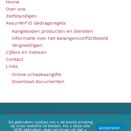
Home
Over ons
Zelfstandigen
AssurMIFID Gedragsregels
Aangeboden producten en diensten
Informatie over het belangenconflictbeleid
Vergoedingen
Cijfers en indexen
Contact
Links
Online schadeaangifte
Download documenten
Disclaimer, Cookiebeleid &
Algemene voorwaarden
Copyright © 2026 Clijsters
Wij gebruiken cookies om u de beste ervaring
op onze website te bieden. Als u deze site
accepteren
Ontwikkeld door
Webassur
by
Archer Digital
blijft gebruiken, gaan wij ervan uit dat u