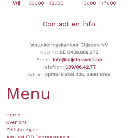
Vrij
09u00 - 12u30
13u00 - 17u00
Contact en info
Verzekeringskantoor Clijsters NV
KBO nr:
BE 0438.869.273
Email:
info@clijstersverz.be
Telefoon:
089/86.42.77
Adres:
Opitterkiezel 225
,
3960 Bree
Menu
Home
Over ons
Zelfstandigen
AssurMIFID Gedragsregels