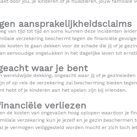
kt door jou, je kinderen of je huisdieren, jouw familiale 
gen aansprakelijkheidsclaims
 van tijd tot tijd en soms kunnen deze incidenten leiden
amiliale verzekering beschermt tegen de financiële gevolge
 de kosten te gaan dekken voor de schade die jij of je ge
an eenvoudige ongelukken in het dagelijks leven tot ernsti
geacht waar je bent
n wereldwijde dekking, ongeacht waar jij of je gezinsled
s zijn of op reis de verzekering zal bescherming bieden tege
nt hebt of je kinderen aan het spelen zijn bij vrienden.
inanciële verliezen
n de kosten van ongevallen hoog oplopen waardoor je finan
miliale verzekering kun je jezelf en je gezin beschermen t
al je vermogen veiliggesteld worden mocht er zich toch ie